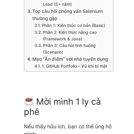
Lead (5+ năm)
Top câu hỏi phỏng vấn Selenium
thường gặp
Phần 1: Kiến thức cơ bản (Basic)
Phần 2: Kiến thức nâng cao
(Framework & Java)
Phần 3: Câu hỏi tình huống
(Scenario)
Mẹo “Ăn điểm” với nhà tuyển dụng
1. GitHub Portfolio – Vũ khí bí mật
2. Trung thực về những gì chưa
biết
Lời kết & Tương tác
Mời mình 1 ly cà
phê
Nếu thấy hữu ích, bạn có thể ủng hộ