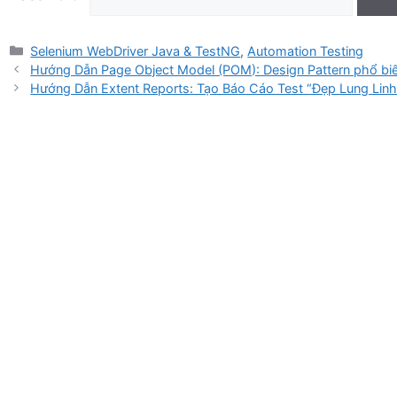
Categories
Selenium WebDriver Java & TestNG
,
Automation Testing
Hướng Dẫn Page Object Model (POM): Design Pattern phổ biế
Hướng Dẫn Extent Reports: Tạo Báo Cáo Test “Đẹp Lung Linh